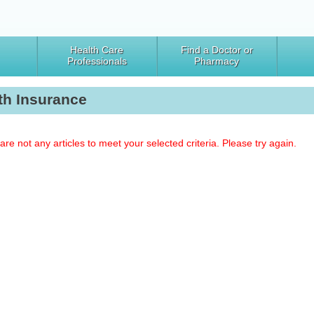
Health Care
Find a Doctor or
Professionals
Pharmacy
th Insurance
are not any articles to meet your selected criteria. Please try again.