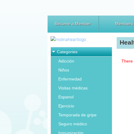
Become a Member
Members
Heal
Categories
Adicción
There 
Niños
Enfermedad
Visitas médicas
Espanol
Ejercicio
Temporada de gripe
Seguro médico
Inmunización