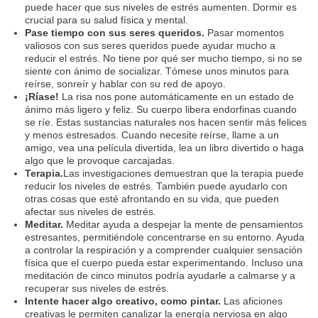
puede hacer que sus niveles de estrés aumenten. Dormir es
crucial para su salud física y mental.
Pase tiempo con sus seres queridos.
Pasar momentos
valiosos con sus seres queridos puede ayudar mucho a
reducir el estrés. No tiene por qué ser mucho tiempo, si no se
siente con ánimo de socializar. Tómese unos minutos para
reírse, sonreír y hablar con su red de apoyo.
¡Ríase!
La risa nos pone automáticamente en un estado de
ánimo más ligero y feliz. Su cuerpo libera endorfinas cuando
se ríe. Estas sustancias naturales nos hacen sentir más felices
y menos estresados. Cuando necesite reírse, llame a un
amigo, vea una película divertida, lea un libro divertido o haga
algo que le provoque carcajadas.
Terapia.
Las investigaciones demuestran que la terapia puede
reducir los niveles de estrés. También puede ayudarlo con
otras cosas que esté afrontando en su vida, que pueden
afectar sus niveles de estrés.
Meditar.
Meditar ayuda a despejar la mente de pensamientos
estresantes, permitiéndole concentrarse en su entorno. Ayuda
a controlar la respiración y a comprender cualquier sensación
física que el cuerpo pueda estar experimentando. Incluso una
meditación de cinco minutos podría ayudarle a calmarse y a
recuperar sus niveles de estrés.
Intente hacer algo creativo, como pintar.
Las aficiones
creativas le permiten canalizar la energía nerviosa en algo