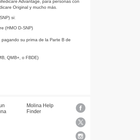
Medicare Advantage, para personas con
edicare Original y mucho más.
SNP) si:
are (HMO D-SNP)
an pagando su prima de la Parte B de
MB,
QMB+,
o FBDE
)
un
Molina Help
una
Finder