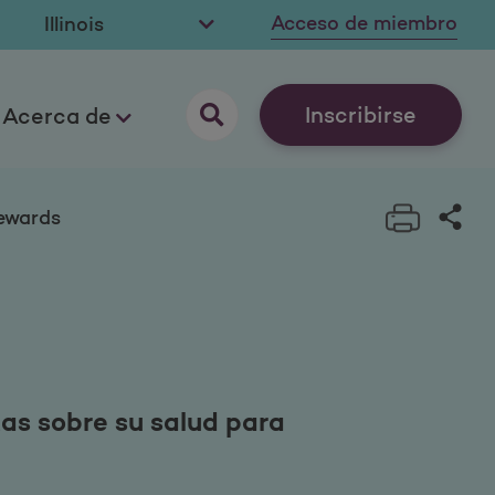
Acceso de miembro
Inscribirse
Acerca de
Print t
Sha
ewards
as sobre su salud para