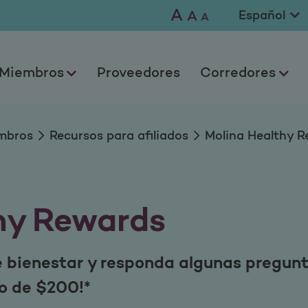
wards
A
A
A
Miembros
Proveedores
Corredores
mbros
Recursos para afiliados
Molina Healthy R
hy Rewards
e bienestar y responda algunas pregunt
lo de $200!*