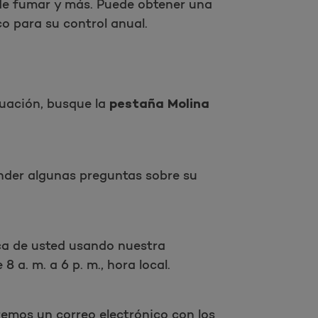
Abrir como una nueva ventana para la encuesta
 de fumar y más. Puede obtener una
o para su control anual.
nuación, busque la
pestaña Molina
Realizar encuesta
der algunas preguntas sobre su
ca de usted usando nuestra
 a. m. a 6 p. m., hora local.
remos un correo electrónico con los