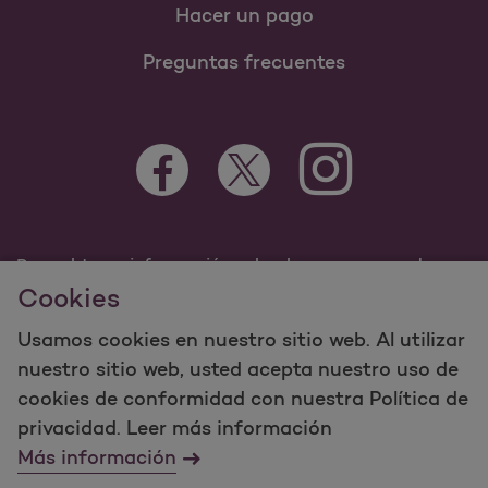
Hacer un pago
Preguntas frecuentes
Para obtener información sobre los programas de
Molina Healthcare Medicaid y Medicare, visite
Cookies
MolinaHealthcare.com.
Usamos cookies en nuestro sitio web. Al utilizar
©2023 Molina Healthcare, Inc. Todos los derechos
nuestro sitio web, usted acepta nuestro uso de
reservados.
cookies de conformidad con nuestra Política de
Molina -
Términos de uso y
privacidad. Leer más información
mapa del sitio sobre privacidad del sitio web
Más información
Contáctenos