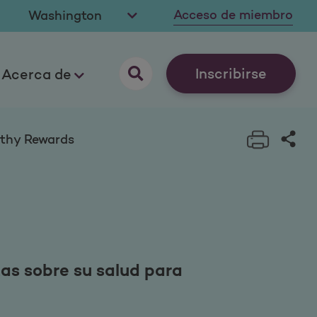
Acceso de miembro
Inscribirse
Acerca de
Print t
Sha
lthy Rewards
as sobre su salud para