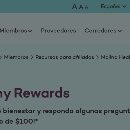
wards
A
A
A
Miembros
Proveedores
Corredores
Miembros
Recursos para afiliados
Molina Hea
hy Rewards
e bienestar y responda algunas pregunt
o de $100!*