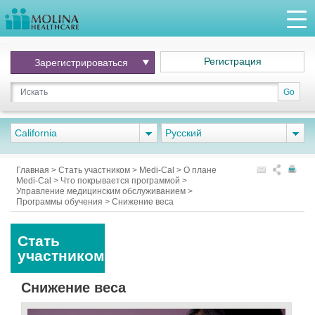
Регистрация
Зарегистрироваться
Go
California
Pусский
Главная
>
Стать участником
>
Medi-Cal
>
О плане
Medi-Cal
>
Что покрывается программой
>
Управление медицинским обслуживанием
>
Программы обучения
>
Снижение веса
Стать
участником
Снижение веса