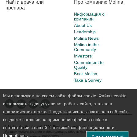
Найти врача или
Про компанию Molina
препарат
Информация о
компании
About Us
Leadership
Molina News
Molina in the
Community
Investors
Commitment to
Quality
Блог Molina
Take a Survey
Мы используем на своем сайте файлы-cookie. Файлы-сookie
используются для улучшения работы сайта, а также в
аналитических целях. Продолжая использовать наш веб-сайт,
вы даете согласие на применение файлов-cookie в
соответствии с нашей Политикой конфиденциальности.
© Molina Healthcare, Inc., 2020. Все права защищены.
Условия использования и конфиденциальность на веб-сайте
|
Карта сайта
Подробнее .
последнее обновление: 06/30/2023