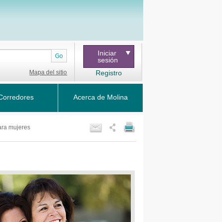
Iniciar
Go
sesión
Mapa del sitio
Registro
Corredores
Acerca de Molina
ara mujeres