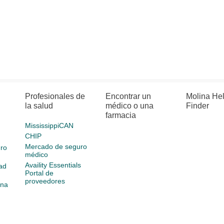
Profesionales de
Encontrar un
Molina He
la salud
médico o una
Finder
farmacia
MississippiCAN
CHIP
Mercado de seguro
ro
médico
Availity Essentials
ad
Portal de
proveedores
ina