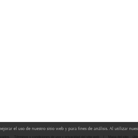
orar el uso de nuestro sitio web y para fines de análisis. Al utilizar nu
rvados.
Términos y condiciones de uso y privacidad del sitio web
|
Mapa del sitio
últ