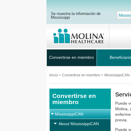
Se muestra la información de
Missis
Mississippi
Convertirse en miembro
Beneficiari
Inicio
>
Convertirse en miembro
>
MississippiCAN
Servi
Convertirse en
miembro
Puede ve
Molina, 
MississippiCAN
enfermer
previa.
About MississippiCAN
Puede ve