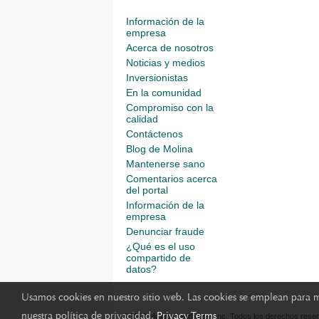
Información de la
empresa
Acerca de nosotros
Noticias y medios
Inversionistas
En la comunidad
Compromiso con la
calidad
Contáctenos
Blog de Molina
Mantenerse sano
Comentarios acerca
del portal
Información de la
empresa
Denunciar fraude
¿Qué es el uso
compartido de
datos?
Usamos cookies en nuestro sitio web. Las cookies se emplean para mej
nuestra política de privacidad.
Privacy Terms
©2023 Molina Healthcare, Inc. Todos los derechos rese