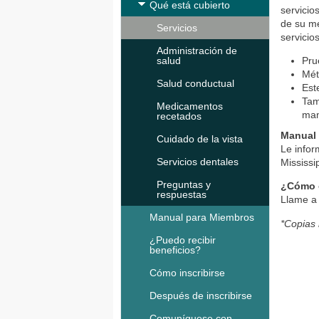
Qué está cubierto
servicio
de su mé
Servicios
servicio
Administración de
salud
Pru
Mét
Salud conductual
Est
Tam
Medicamentos
mam
recetados
Manual
Cuidado de la vista
Le info
Servicios dentales
Mississi
Preguntas y
¿Cómo o
respuestas
Llame 
Manual para Miembros
*Copias 
¿Puedo recibir
beneficios?
Cómo inscribirse
Después de inscribirse
Comuníquese con