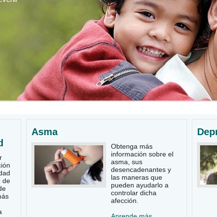
Asma
Dep
d
Obtenga más
información sobre el
r
asma, sus
ción
desencadenantes y
idad
las maneras que
 de
pueden ayudarlo a
de
controlar dicha
más
afección.
a
Aprende más