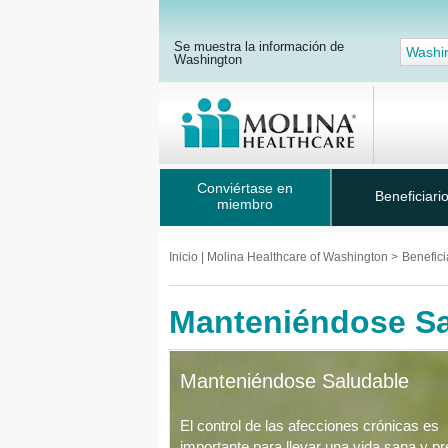
Se muestra la información de
Washi
Washington
Conviértase en
Beneficiari
miembro
Inicio | Molina Healthcare of Washington
>
Benefici
Manteniéndose Sa
Manteniéndose Saludable
El control de las afecciones crónicas es
importante para llevar una vida sana y pr