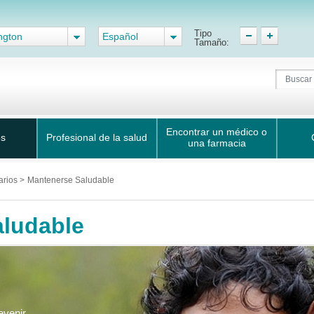
Tipo
ngton
Español
Tamaño:
Encontrar un médico o
os
Profesional de la salud
una farmacia
arios
>
Mantenerse Saludable
ludable
evenir