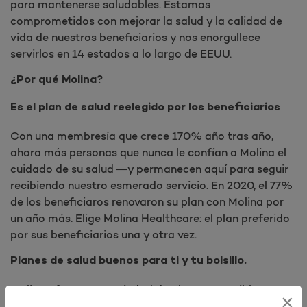
para mantenerse saludables. Estamos
comprometidos con mejorar la salud y la calidad de
vida de nuestros beneficiarios y nos enorgullece
servirlos en 14 estados a lo largo de EEUU.
¿Por qué Molina?
Es el plan de salud reelegido por los beneficiarios
Con una membresía que crece 170% año tras año,
ahora más personas que nunca le confían a Molina el
cuidado de su salud —y permanecen aquí para seguir
recibiendo nuestro esmerado servicio. En 2020, el 77%
de los beneficiaros renovaron su plan con Molina por
un año más. Elige Molina Healthcare: el plan preferido
por sus beneficiarios una y otra vez.
Planes de salud buenos para ti y tu bolsillo.
Molina ofrece una variedad de planes accesibles para
×
toda la familia. Todos nuestros planes cubren cuidado