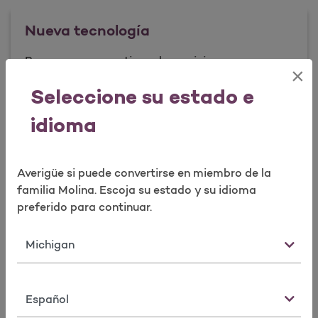
Nueva tecnología
Buscamos nuevos tipos de servicios y nuevas
×
maneras de proporcionar esos servicios.
Seleccione su estado e
Nueva tecnolog&#237;a
Más información
idioma
Averigüe si puede convertirse en miembro de la
Fraude
familia Molina. Escoja su estado y su idioma
preferido para continuar.
Molina Healthcare busca mantener altos
estándares éticos para los beneficios y servicios
Estado
de atención médica de sus miembros.
Fraude
Más información
Idioma