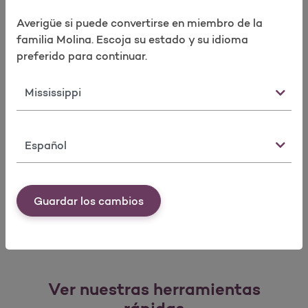
Boletines informativos
​Más información
Averigüe si puede convertirse en miembro de la
familia Molina. Escoja su estado y su idioma
preferido para continuar.
¿Qué es el uso compartido de datos?
Estado
Dado que es un miembro valioso, ahora puede ver
y compartir su información de salud
Idioma
rápidamente y en un solo lugar.
&#191;Qu&#233; es el uso com
​Más información
Guardar los cambios
Ver nuestras herramientas