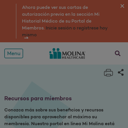
Recursos para afiliados
Ahora puede ver sus cartas de
autorización previa en la sección Mi
Historial Médico de su Portal de
Miembros.
Inicie sesión o regístrese hoy
mismo
Menu
Print 
Sh
Recursos para miembros
Conozca más sobre sus beneficios y recursos
disponibles para aprovechar al máximo su
membresía. Nuestro portal en línea Mi Molina está