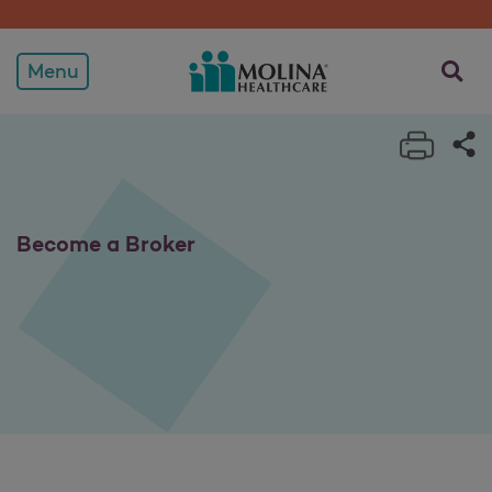
Convertirse en corredor
Menu
Print 
Sh
Become a Broker