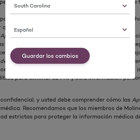
personal se almacenará en los Estados Unidos o se t
Estado
rte su información personal con terceros? Si lo hac
 qué y a quién.
Idioma
Aplicación de terceros
utiliza y divulga su informac
s de seguridad razonables y apropiadas para prote
eso claro y fácil de entender para manejar las quej
Guardar los cambios
 de terceros
o si ya no desea que la
Aplicación de te
cceso de la
Aplicación de terceros
a su PHI y a otra 
ítica para eliminar su PHI y otra información person
confidencial, y usted debe comprender cómo las
Ap
ón médica. Recomendamos que los miembros de Molin
d estrictas para proteger la información médica de