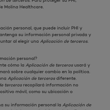
ón de terceros
. Para proteger su PHI,
e Molina Healthcare.
Abrir como una nueva ventana para la encuesta
mación personal, que puede incluir PHI y
mantenga su información personal privada y
untar al elegir una
Aplicación de terceros.
rmación personal?
mente cómo la
Aplicación de terceros
usará y
mará sobre cualquier cambio en la política.
 una
Aplicación de terceros
diferente.
Realizar encuesta
de terceros
recopilará información no
ositivo móvil, como su ubicación o
a su información personal la
Aplicación de