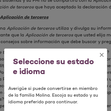
s sistemas y su PHI no se compartirá con la
Aplicaci
ción de terceros
que haya aceptado la declaración d
Aplicación de terceros
una
Aplicación de terceros
utiliza y divulga su infor
tante que la
Aplicación de terceros
que usted elija 
 consejos sobre información que debe buscar y preg
e terceros
para acceder a su información personal?
×
uso de contraseñas para que usted acceda a su info
Seleccione su estado
ítica de privacidad fácil de leer que explica clara
e idioma
olítica de privacidad debe explicar cómo se le infor
 Política de privacidad, le recomendamos que elija
ecopilará la
Aplicación de terceros
? ¿La
Aplicación 
Averigüe si puede convertirse en miembro
n de terceros
recopilará otra información de su disp
de la familia Molina. Escoja su estado y su
s?
idioma preferido para continuar.
personal la
Aplicación de terceros
? ¿Dónde almacen