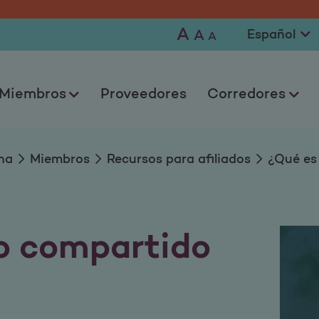
partido de datos?
A
A
A
Miembros
Proveedores
Corredores
na
Miembros
Recursos para afiliados
¿Qué es
so compartido