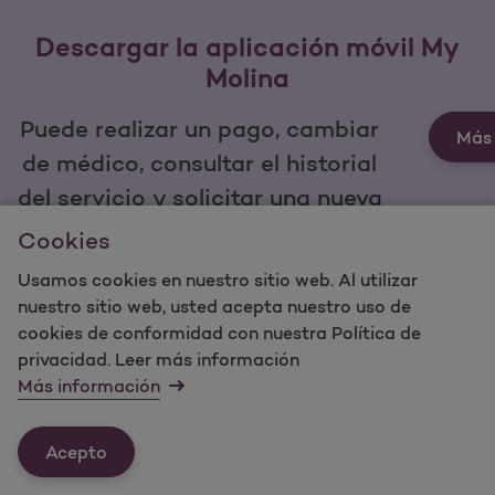
Descargar la aplicación móvil My
Molina
Puede realizar un pago, cambiar
Más 
de médico, consultar el historial
del servicio y solicitar una nueva
tarjeta de identificación desde
Cookies
la palma de su mano.
Usamos cookies en nuestro sitio web. Al utilizar
nuestro sitio web, usted acepta nuestro uso de
cookies de conformidad con nuestra Política de
privacidad. Leer más información
Más información
Personas y familias
Miembros
Acepto
Proveedores