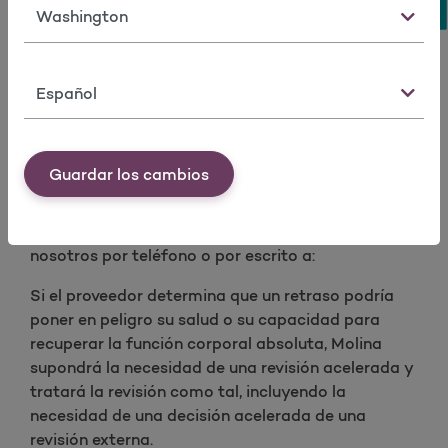
atención médica de emergencia y usted no
Estado
ha sido dado de alta de la sala de
emergencias o el servicio de transporte.
Idioma
Las solicitudes de revisiones o apelaciones
internas expeditas pueden realizarse por escrito o
por teléfono.
Guardar los cambios
Usted, una persona designada por usted para
ayudarlo o su proveedor pueden comunicarse con
nosotros por teléfono o por escrito a:
Si el proveedor determina que un retraso podría
poner en peligro su salud o su capacidad para
recuperar la función corporal absoluta, Molina
supondrá la necesidad de una revisión acelerada y
tratará la revisión como tal, incluyendo la
necesidad de una decisión acelerada de una
revisión externa.