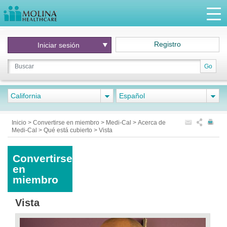
Registro
Iniciar
sesión
Go
California
Español
Inicio
>
Convertirse en miembro
>
Medi-Cal
>
Acerca de
Medi-Cal
>
Qué está cubierto
>
Vista
Convertirse
en
miembro
Vista