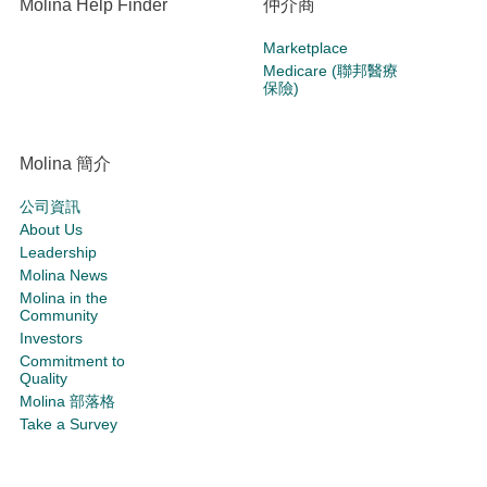
Molina Help Finder
仲介商
Marketplace
Medicare (聯邦醫療
保險)
Molina 簡介
公司資訊
About Us
Leadership
Molina News
Molina in the
Community
Investors
Commitment to
Quality
Molina 部落格
Take a Survey