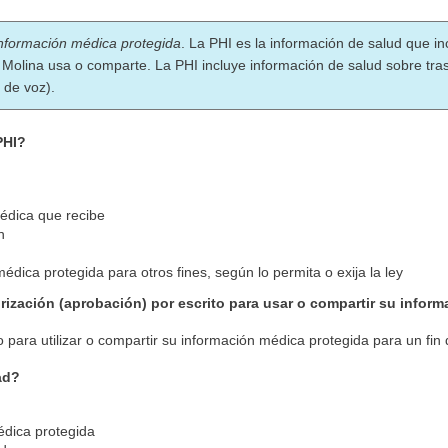
información médica protegida
. La PHI es la información de salud que 
ue Molina usa o comparte. La PHI incluye información de salud sobre tr
 de voz).
PHI?
médica que recibe
n
médica protegida para otros fines, según lo permita o exija la ley
ización (aprobación) por escrito para usar o compartir su infor
para utilizar o compartir su información médica protegida para un fin d
ad?
édica protegida