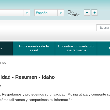
Tipo
Español
Tamaño:
Profesionales de la
Encontrar un médico o
os
salud
una farmacia
HIPAA
cidad - Resumen - Idaho
e:
. Respetamos y protegemos su privacidad. Molina utiliza y comparte s
cómo utilizamos y compartimos su información.