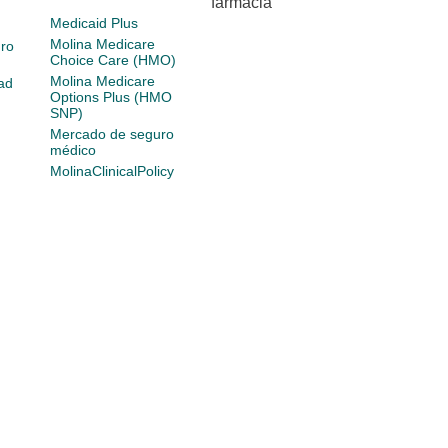
farmacia
Medicaid Plus
Molina Medicare
ro
Choice Care (HMO)
Molina Medicare
ad
Options Plus (HMO
SNP)
Mercado de seguro
médico
MolinaClinicalPolicy