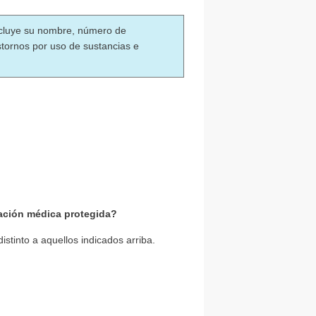
incluye su nombre, número de
astornos por uso de sustancias e
mación médica protegida?
istinto a aquellos indicados arriba.