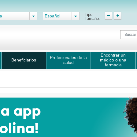
Tipo
a
Español
Tamaño:
Encontrar un
Profesionales de la
Beneficiarios
médico o una
salud
farmacia