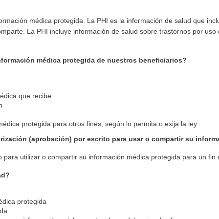
nformación médica protegida. La PHI es la información de salud que inc
comparte. La PHI incluye información de salud sobre trastornos por uso
información médica protegida de nuestros beneficiarios?
médica que recibe
n
médica protegida para otros fines, según lo permita o exija la ley
ización (aprobación) por escrito para usar o compartir su infor
para utilizar o compartir su información médica protegida para un fin d
ad?
édica protegida
ida