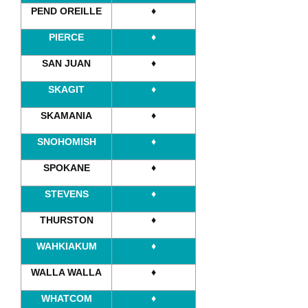
PEND OREILLE
♦
PIERCE
♦
SAN JUAN
♦
SKAGIT
♦
SKAMANIA
♦
SNOHOMISH
♦
SPOKANE
♦
STEVENS
♦
THURSTON
♦
WAHKIAKUM
♦
WALLA WALLA
♦
WHATCOM
♦