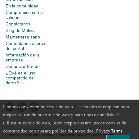
En la comunidad
Compromiso con la
calidad
Contáctenos
Blog de Molina
Mantenerse sano
Comentarios acerca
del portal
Información de la
empresa
Denunciar fraude
¿Qué es el uso
compartido de
datos?
Usamos cookies en nuestro sitio web. Las cookies se emplean para
mejorar el uso de nuestro sitio web y para fines de análisis. Al
utilizar nuestro sitio web, usted acepta nuestro uso de cookies de
conformidad con nuestra política de privacidad.
©2023 Molina Healthcare, Inc. Todos los derechos reservados.
Privacy Terms
Términos y condiciones de uso y privacidad del sitio web
|
Mapa del sitio