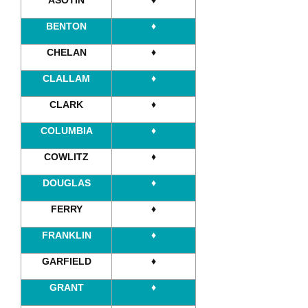
ASOTIN
♦
BENTON
♦
CHELAN
♦
CLALLAM
♦
CLARK
♦
COLUMBIA
♦
COWLITZ
♦
DOUGLAS
♦
FERRY
♦
FRANKLIN
♦
GARFIELD
♦
GRANT
♦