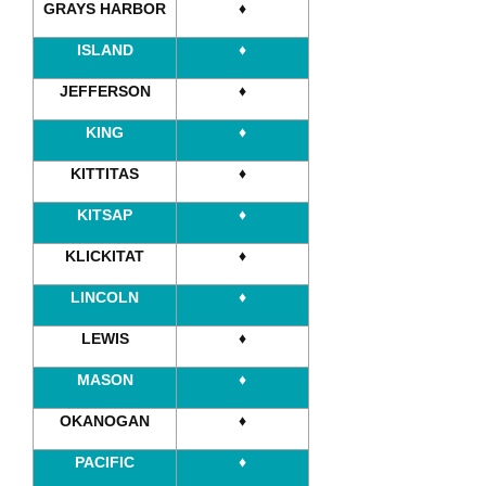
GRAYS HARBOR
♦
ISLAND
♦
JEFFERSON
♦
KING
♦
KITTITAS
♦
KITSAP
♦
KLICKITAT
♦
LINCOLN
♦
LEWIS
♦
MASON
♦
OKANOGAN
♦
PACIFIC
♦