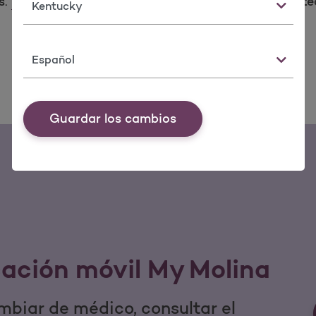
s.
Encuentre hoy un médico
de Molina cerca de uste
Estado
Idioma
Guardar los cambios
cación móvil My Molina
mbiar de médico, consultar el