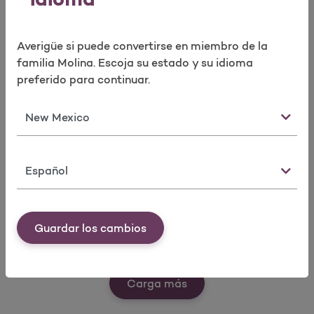
idioma
Ver nuestras herramientas
Realizar encuesta
rápidas
Averigüe si puede convertirse en miembro de la
familia Molina. Escoja su estado y su idioma
preferido para continuar.
Estado
Idioma
Buscar un
Solicitar
Formularios
doctor
tarjeta de ID
para
como
miembros
Guardar los cambios
miembro
Ver nuestras herramien
Carga más