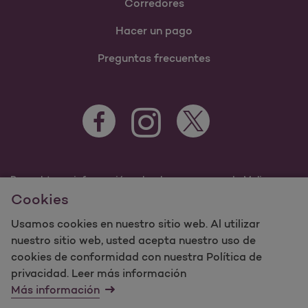
Corredores
Hacer un pago
Preguntas frecuentes
Para obtener información sobre los programas de Molina
Healthcare Medicaid y Medicare, visite
Cookies
MolinaHealthcare.com.
Usamos cookies en nuestro sitio web. Al utilizar
©2023 Molina Healthcare, Inc. Todos los derechos
reservados.
nuestro sitio web, usted acepta nuestro uso de
cookies de conformidad con nuestra Política de
Molina -
Términos de uso y
privacidad. Leer más información
mapa del sitio sobre privacidad del sitio web
Más información
Contáctenos