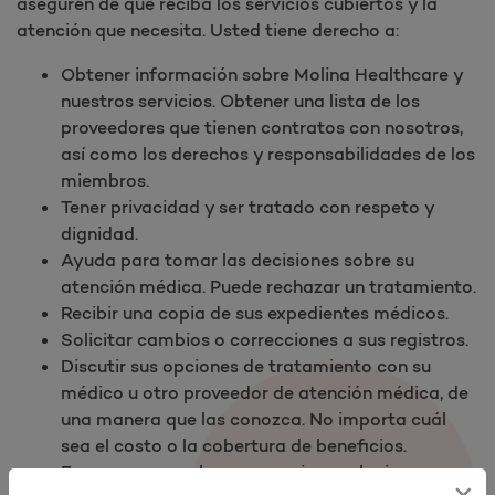
aseguren de que reciba los servicios cubiertos y la
atención que necesita. Usted tiene derecho a:​
Obtener información sobre Molina Healthcare y
nuestros servicios. Obtener una lista de los
proveedores que tienen contratos con nosotros,
así como los derechos y responsabilidades de los
miembros.
Tener privacidad y ser tratado con respeto y
dignidad.
Ayuda para tomar las decisiones sobre su
atención médica. Puede rechazar un tratamiento.
Recibir una copia de sus expedientes médicos.
Solicitar cambios o correcciones a sus registros.
Discutir sus opciones de tratamiento con su
médico u otro proveedor de atención médica, de
una manera que las conozca. No importa cuál
sea el costo o la cobertura de beneficios.
Expresar sus reclamos o enviar apelaciones
×