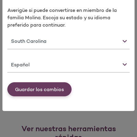
Realizar encuesta
Boletines informativos
​Más información
Averigüe si puede convertirse en miembro de la
familia Molina. Escoja su estado y su idioma
preferido para continuar.
¿Qué es el uso compartido de datos?
Estado
Dado que es un miembro valioso, ahora puede ver
y compartir su información de salud
Idioma
rápidamente y en un solo lugar.
&#191;Qu&#233; es el uso com
​Más información
Guardar los cambios
Ver nuestras herramientas