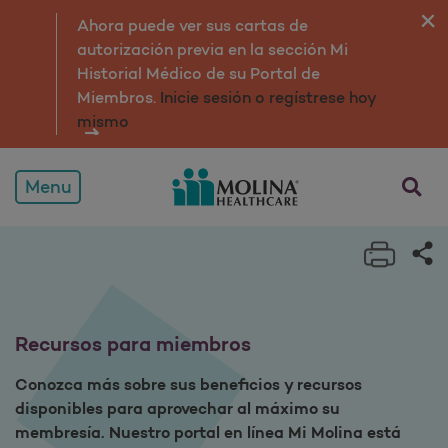
Recursos para afiliados
Ahora puede ver sus cartas de
autorización previa en la sección Mi
Historial Médico de su Portal de
Miembros.
Inicie sesión o regístrese hoy
mismo
Menu
Print 
Sh
Recursos para miembros
Conozca más sobre sus beneficios y recursos
disponibles para aprovechar al máximo su
membresía. Nuestro portal en línea Mi Molina está