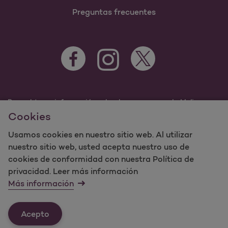
Preguntas frecuentes
Para obtener información sobre los programas de Molina
Healthcare Medicaid y Medicare, visite
Cookies
MolinaHealthcare.com.
©2023 Molina Healthcare, Inc. Todos los derechos
Usamos cookies en nuestro sitio web. Al utilizar
reservados.
nuestro sitio web, usted acepta nuestro uso de
cookies de conformidad con nuestra Política de
Molina -
Términos de uso y
privacidad. Leer más información
mapa del sitio sobre privacidad del sitio web
Más información
Contáctenos
Acepto
Última actualización: 12/16/2021