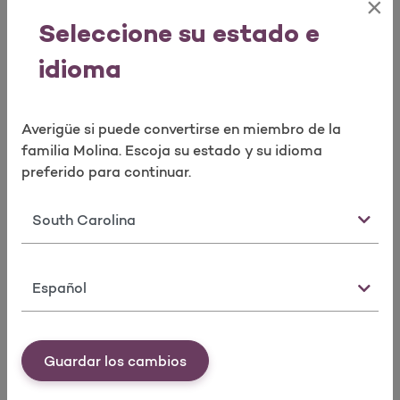
×
Seleccione su estado e
Línea de Asesoría de Enfermeras
idioma
Nurse Advice Line english/spanish number
(844) 800-5155
(English/Spanish)
24 horas al día, lunes a domingo
Averigüe si puede convertirse en miembro de la
TTY: 711
familia Molina. Escoja su estado y su idioma
preferido para continuar.
Estado
Idioma
Molina Healthcare of South
Guardar los cambios
Carolina