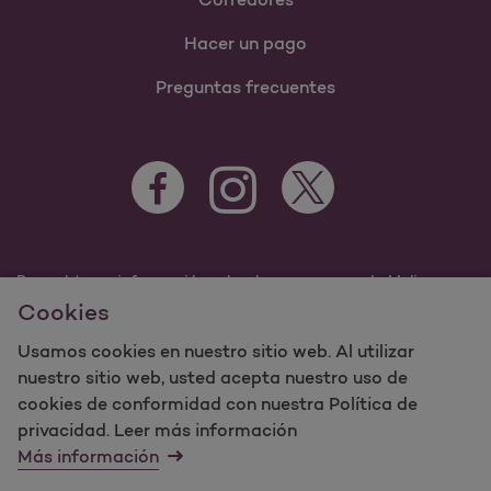
Hacer un pago
Preguntas frecuentes
Para obtener información sobre los programas de Molina
Healthcare Medicaid y Medicare, visite
Cookies
MolinaHealthcare.com.
Usamos cookies en nuestro sitio web. Al utilizar
©2023 Molina Healthcare, Inc. Todos los derechos
reservados.
nuestro sitio web, usted acepta nuestro uso de
cookies de conformidad con nuestra Política de
Molina -
Términos de uso y
privacidad. Leer más información
mapa del sitio sobre privacidad del sitio web
Más información
Contáctenos