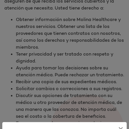
aseguren de que reciba los servicios cubiertos y la
atención que necesita. Usted tiene derecho a:​
Obtener información sobre Molina Healthcare y
nuestros servicios. Obtener una lista de los
proveedores que tienen contratos con nosotros,
así como los derechos y responsabilidades de los
miembros.
Tener privacidad y ser tratado con respeto y
dignidad.
Ayuda para tomar las decisiones sobre su
atención médica. Puede rechazar un tratamiento.
Recibir una copia de sus expedientes médicos.
Solicitar cambios o correcciones a sus registros.
Discutir sus opciones de tratamiento con su
médico u otro proveedor de atención médica, de
una manera que las conozca. No importa cuál
sea el costo o la cobertura de beneficios.
Expresar sus reclamos o enviar apelaciones
×