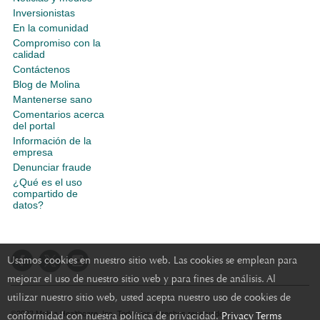
Inversionistas
En la comunidad
Compromiso con la
calidad
Contáctenos
Blog de Molina
Mantenerse sano
Comentarios acerca
del portal
Información de la
empresa
Denunciar fraude
¿Qué es el uso
compartido de
datos?
Usamos cookies en nuestro sitio web. Las cookies se emplean para
mejorar el uso de nuestro sitio web y para fines de análisis. Al
utilizar nuestro sitio web, usted acepta nuestro uso de cookies de
conformidad con nuestra política de privacidad.
Privacy Terms
©2023 Molina Healthcare, Inc. Todos los derechos reservados.