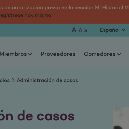
casos
 de autorización previa en la sección Mi Historial M
 regístrese hoy mismo
A
A
A
Miembros
Proveedores
Corredores
cios
Administración de casos
ón de casos