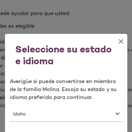
.
uede ayudar para que usted:
es es elegible
×
ción o las necesidades de atención médica
Seleccione su estado
en a satisfacer necesidades especiales de atención
diario
e idioma
 a otro. Esto puede incluir el alta del hospital.
vicios de atención y apoyo a largo plazo
Averigüe si puede convertirse en miembro
 comunidad
de la familia Molina. Escoja su estado y su
ecursos adicionales, incluyendo programas y servici
idioma preferido para continuar.
els"
proveedor de atención primaria (PCP), familiares, cu
Estado