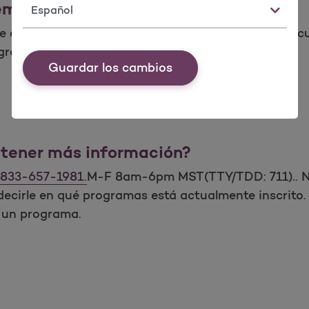
iembros?
Idioma
 casos son voluntarios, pero los miembros deben cum
ogramas a través de:
Guardar los cambios
btener más información?
833-657-1981.
M-F 8am-6pm MST(TTY/TDD: 711).. Nu
cirle en qué programas está actualmente inscrito.
e un programa.