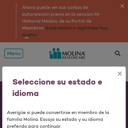
Ahora puede ver sus cartas de
autorización previa en la sección Mi
Historial Médico de su Portal de
Miembros.
Inicie sesión o regístrese hoy
mismo
Menu
×
Print 
Sh
Seleccione su estado e
Personas y familias
idioma
Miembros
Averigüe si puede convertirse en miembro de la
Proveedores
familia Molina. Escoja su estado y su idioma
preferido para continuar.
Corredores