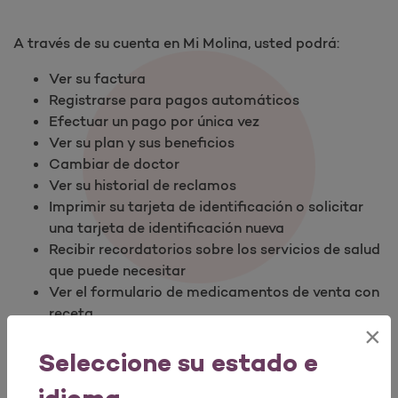
A través de su cuenta en Mi Molina, usted podrá:
Ver su factura
Registrarse para pagos automáticos
Efectuar un pago por única vez
Ver su plan y sus beneficios
Cambiar de doctor
Ver su historial de reclamos
Imprimir su tarjeta de identificación o solicitar
una tarjeta de identificación nueva
Recibir recordatorios sobre los servicios de salud
que puede necesitar
Ver el formulario de medicamentos de venta con
receta
×
¡Y mucho más!
Seleccione su estado e
¡Ingrese a MiMolina.com y conéctese hoy!