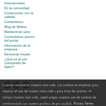
Inversionistas
En la comunidad
Compromiso con la
calidad
Contáctenos
Blog de Molina
Mantenerse sano
Comentarios acerca
del portal
Información de la
empresa
Denunciar fraude
¿Qué es el uso
compartido de
datos?
Usamos cookies en nuestro sitio web. Las cookies se emplean para
mejorar el uso de nuestro sitio web y para fines de análisis. Al
utilizar nuestro sitio web, usted acepta nuestro uso de cookies de
conformidad con nuestra política de privacidad.
Privacy Terms
©2023 Molina Healthcare, Inc. Todos los derechos reservados.