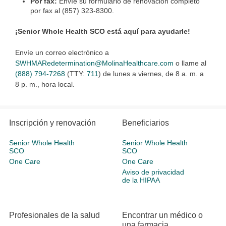
Por fax:
Envíe su formulario de renovación completo
por fax al (857) 323-8300.
¡Senior Whole Health SCO está aquí para ayudarle!
Envíe un correo electrónico a
SWHMARedetermination@MolinaHealthcare.com
o llame al
(888) 794-7268
(TTY:
711
) de lunes a viernes, de 8 a. m. a
8 p. m., hora local.
Inscripción y renovación
Beneficiarios
Senior Whole Health
Senior Whole Health
SCO
SCO
One Care
One Care
Aviso de privacidad
de la HIPAA
Profesionales de la salud
Encontrar un médico o
una farmacia