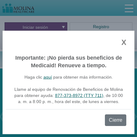
Registro
Iniciar
sesión
Go
X
Importante: ¡No pierda sus beneficios de
Ohio
Español
Medicaid! Renueve a tiempo.
¡Molina es parte del programa Next
Haga clic
aquí
para obtener más información.
Generation MyCare Ohio! ¿Qué significa
Llame al equipo de Renovación de Beneficios de Molina
para obtener ayuda:
877-373-8972 (TTY 711)
, de 10:00
esto para usted?
a. m. a 8:00 p. m., hora del este, de lunes a viernes.
Nos complace seguir atendiendo a nuestros miembros de Medicaid
y Medicare en 2026. Si tiene Medicaid con Molina pero tiene
Original Medicare, es posible que se esté perdiendo beneficios
Previous
Cierre
adicionales. ¡Aproveche todo lo que tenemos para ofrecer hoy!
Obtenga todo lo que necesita para Medicare y Medicaid con
Molina.