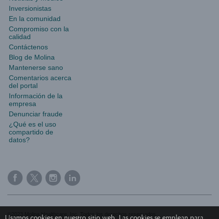
Inversionistas
En la comunidad
Compromiso con la
calidad
Contáctenos
Blog de Molina
Mantenerse sano
Comentarios acerca
del portal
Información de la
empresa
Denunciar fraude
¿Qué es el uso
compartido de
datos?
©2023 Molina Healthcare, Inc. Todos los derechos reservados.
Usamos cookies en nuestro sitio web. Las cookies se emplean para