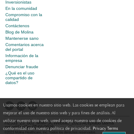
Inversionistas
En la comunidad
Compromiso con la
calidad
Contáctenos
Blog de Molina
Mantenerse sano
Comentarios acerca
del portal
Información de la
empresa
Denunciar fraude
¿Qué es el uso
compartido de
datos?
Usamos cookies en nuestro sitio web. Las cookies se emplean para
mejorar el uso de nuestro sitio web y para fines de análisis. Al
utilizar nuestro sitio web, usted acepta nuestro uso de cookies de
H2533_23_001_MMPSCWebsite_2023 Aceptado última
actualización: 01/01/2025
conformidad con nuestra política de privacidad.
Privacy Terms
©2023 Molina Healthcare, Inc. Todos los derechos reservados.