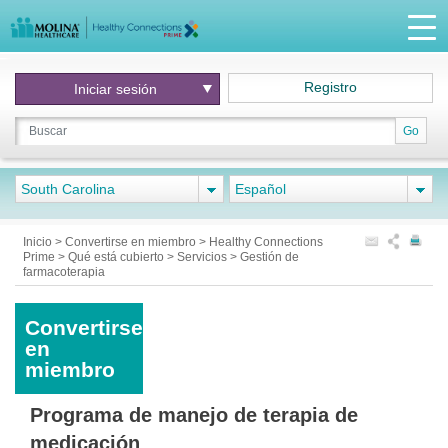
Registro
Iniciar
sesión
Go
South Carolina
Español
Inicio
>
Convertirse en miembro
>
Healthy Connections
Prime
>
Qué está cubierto
>
Servicios
>
Gestión de
farmacoterapia
Convertirse
en
miembro
Programa de manejo de terapia de
medicación