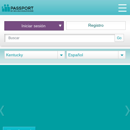
Registro
Iniciar
sesión
Go
Kentucky
Español
Previous