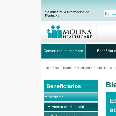
Se muestra la información de
Kentu
Kentucky
Convertirse en miembro
Beneficiari
Inicio
>
Beneficiarios
>
Medicaid
>
Beneficiarios n
Bi
Beneficiarios
Medicaid
E
Acerca de Medicaid
aq