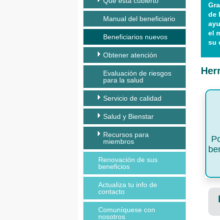
Qué está cubierto
Gra
de 
Manual del beneficiario
ayu
el 
Beneficiarios nuevos
su 
Obtener atención
Her
Evaluación de riesgos
para la salud
Servicio de calidad
Salud y Bienstar
Recursos para
Po
miembros
ben
Renovación de sus
beneficios
Actualiza tu info de
contacto
Comuníquese con
nosotros