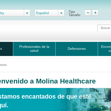
Tipo
cky
Español
Tamaño:
Profesionales de la
Encon
os
Defensores
salud
u
uevos
envenido a Molina Healthcare
stamos encantados de que esté
uí.