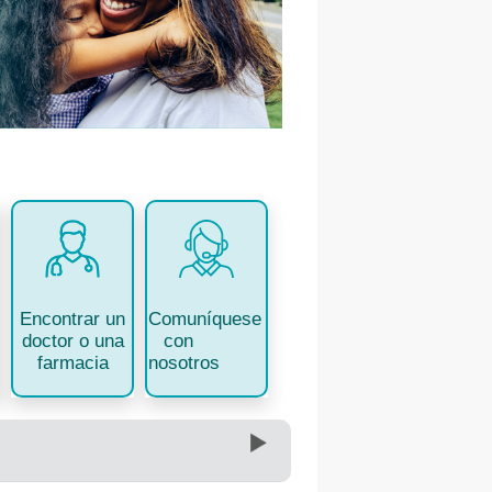
Comuníquese
Encontrar un
con
doctor o una
nosotros
farmacia