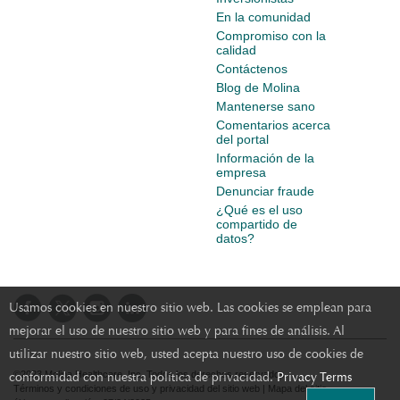
En la comunidad
Compromiso con la
calidad
Contáctenos
Blog de Molina
Mantenerse sano
Comentarios acerca
del portal
Información de la
empresa
Denunciar fraude
¿Qué es el uso
compartido de
datos?
Usamos cookies en nuestro sitio web. Las cookies se emplean para
mejorar el uso de nuestro sitio web y para fines de análisis. Al
utilizar nuestro sitio web, usted acepta nuestro uso de cookies de
conformidad con nuestra política de privacidad.
Privacy Terms
©2023 Molina Healthcare, Inc. Todos los derechos reservados.
Términos y condiciones de uso y privacidad del sitio web
|
Mapa del sitio