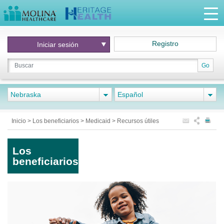
Registro
Iniciar
sesión
Go
Nebraska
Español
Inicio
>
Los beneficiarios
>
Medicaid
>
Recursos útiles
Los
beneficiarios