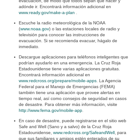
evacuación, de modo que todos sepan qué hacer y
adónde ir. Encontrará información adicional en
www.ready.gov/make-a-plan
.
Escuche la radio meteorológica de la NOAA
(
www.noaa.gov
) o las estaciones locales de radio y
televisión para conocer las instrucciones de
evacuación. Si se recomienda evacuar, hágalo de
inmediato.
Descargue aplicaciones para teléfonos inteligentes que
podrían ayudarlo en una emergencia. La Cruz Roja
Estadounidense tiene varias aplicaciones gratuitas.
Encontrará información adicional en
www.redcross.org/prepare/mobile-apps
. La Agencia
Federal para el Manejo de Emergencias (FEMA)
también tiene una aplicación que provee alertas en
tiempo real, así como consejos de seguridad en casos
de desastre. Para obtener más información, visite
http://www.fema.gov/mobile-app
.
En caso de desastre, puede registrarse en el sitio web
Safe and Well (Sano y a salvo) de la Cruz Roja
Estadounidense,
www.redcross.org/SafeandWell
, para
que sus familiares y amigos estén enterados de su