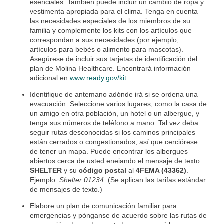
esenciales. También puede incluir un cambio de ropa y
vestimenta apropiada para el clima. Tenga en cuenta
las necesidades especiales de los miembros de su
familia y complemente los kits con los artículos que
correspondan a sus necesidades (por ejemplo,
artículos para bebés o alimento para mascotas).
Asegúrese de incluir sus tarjetas de identificación del
plan de Molina Healthcare. Encontrará información
adicional en
www.ready.gov/kit
.
Identifique de antemano adónde irá si se ordena una
evacuación. Seleccione varios lugares, como la casa de
un amigo en otra población, un hotel o un albergue, y
tenga sus números de teléfono a mano. Tal vez deba
seguir rutas desconocidas si los caminos principales
están cerrados o congestionados, así que cerciórese
de tener un mapa. Puede encontrar los albergues
abiertos cerca de usted eneiando el mensaje de texto
SHELTER
y su
código postal
al
4FEMA (43362)
.
Ejemplo:
Shelter 01234
. (Se aplican las tarifas estándar
de mensajes de texto.)
Elabore un plan de comunicación familiar para
emergencias y pónganse de acuerdo sobre las rutas de