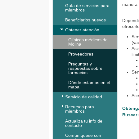
manera 
Guía de servicios para
miembros
Beneficiarios nuevos
Dependi
ofrecerl
Obtener atención
Ser
Clínicas médicas de
(va
Molina
Asi
Proveedores
lim
Preguntas y
respuestas sobre
Ser
farmacias
Dónde estamos en el
mapa
Ace
Servicio de calidad
Recursos para
Obtenga
miembros
Buscar 
Actualiza tu info de
contacto
Comuníquese con