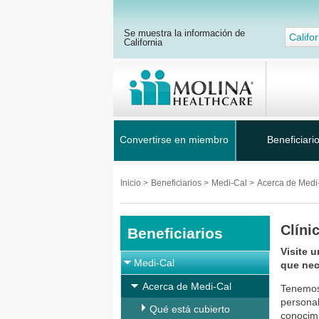
Se muestra la información de
Califor
California
Convertirse en miembro
Beneficiari
Inicio
>
Beneficiarios
>
Medi-Cal
>
Acerca de Medi
Clíni
Beneficiarios
Visite u
Medi-Cal
que nec
Acerca de Medi-Cal
Tenemos 
personal
Qué está cubierto
conocim