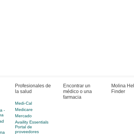
Profesionales de
Encontrar un
Molina He
la salud
médico o una
Finder
farmacia
Medi-Cal
Medicare
a -
na
Mercado
ad
Availity Essentials
Portal de
proveedores
ina