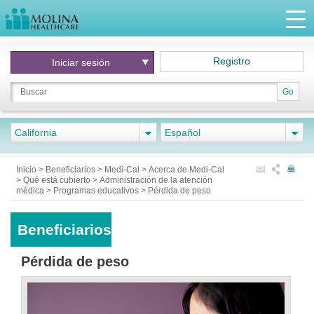
Registro
Iniciar
sesión
Go
California
Español
Inicio
>
Beneficiarios
>
Medi-Cal
>
Acerca de Medi-Cal
>
Qué está cubierto
>
Administración de la atención
médica
>
Programas educativos
>
Pérdida de peso
Beneficiarios
Pérdida de peso