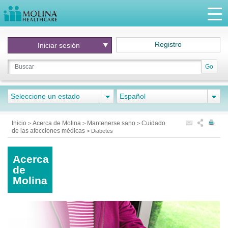
Registro
Iniciar
sesión
Go
Seleccione un estado
Español
Inicio
Acerca de Molina
Mantenerse sano
Cuidado
>
>
>
de las afecciones médicas
>
Diabetes
Acerca
de
Molina