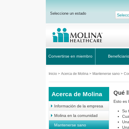
Seleccione un estado
Selecc
Convertirse en miembro
Beneficiari
Inicio
>
Acerca de Molina
>
Mantenerse sano
>
Co
Qué l
Acerca de Molina
Esto es 
Información de la empresa
Su 
Molina en la comunidad
Cua
Una
Mantenerse sano
Una