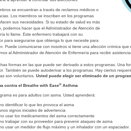
mbros se encuentran a través de reclamos médicos o
cias. Los miembros se inscriben en los programas
sfacen sus necesidades. Si su estado de salud es más
o, podemos hacer que el Administrador de Atención de
ía lo llame. Este enfermero trabajará con su
or para asegurarse que obtenga lo que necesite para
en. Puede comunicarse con nosotros si tiene una afección crónica que 
mos al Administrador de Atención de Enfermería para recibir asistencia
as formas en las que puede ser derivado a estos programas. Una form
r. También se puede autoderivar a los programas. Hay ciertos requeri
as son voluntarios.
Usted puede elegir ser eliminado de un progr
®
a contra el Breathe with Ease
Asthma
ograma es para adultos con asma. Usted aprenderá
:
o identificar lo que les provoca el asma
unos signos iniciales de advertencia
o usar los medicamentos del asma correctamente
o trabajar con su proveedor para prevenir ataques de asma
o usar un medidor de flujo máximo y un inhalador con un espaciador.