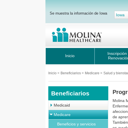
Se muestra la información de Iowa
Iowa
Inscripción
Inicio
Renovació
Inicio
>
Beneficiarios
>
Medicare
>
Salud y biensta
Progr
Beneficiarios
Molina M
Medicaid
Enferme
afeccion
Medicare
de apre
También 
Beneficios y servicios
es ayuda