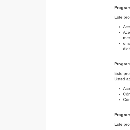
Program
Este pr
Ace
Ace
med
ómo
dia
Program
Este pro
Usted a
Ace
Cóm
Cóm
Program
Este pr