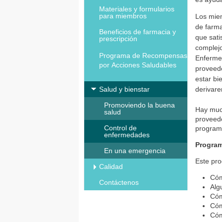
Materiales y formularios
para miembros
Los mie
de farma
Beneficios de farmacia y
que sati
prescripción
complej
Programa de Recompensas
Enfermer
por Acciones Saludables
proveed
estar bi
Salud y bienstar
derivare
Promoviendo la buena
Hay much
salud
proveedo
Control de
program
enfermedades
Program
En una emergencia
Este pr
Calidad
Cóm
Contáctenos
Alg
Cóm
Cóm
Cóm