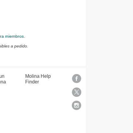
ara miembros
.
ibles a pedido.
un
Molina Help
una
Finder