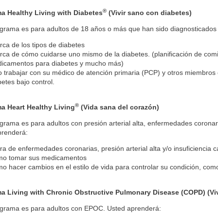
®
a Healthy Living with Diabetes
(Vivir sano con diabetes)
ograma es para adultos de 18 años o más que han sido diagnosticados
rca de los tipos de diabetes
rca de cómo cuidarse uno mismo de la diabetes. (planificación de comi
icamentos para diabetes y mucho más)
 trabajar con su médico de atención primaria (PCP) y otros miembros 
betes bajo control
.
®
a Heart Healthy Living
(Vida sana del corazón)
grama es para adultos con presión arterial alta, enfermedades coronari
prenderá
:
ra de enfermedades coronarias,
presión arterial alta y/o insuficiencia
o tomar sus medicamentos
o hacer cambios en el estilo de vida para controlar su condición, com
a Living with Chronic Obstructive Pulmonary Disease (COPD) (Vi
ograma es para adultos con EPOC. Usted aprenderá
: