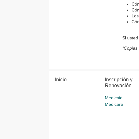
Cóm
C
óm
Los
Cóm
Si usted
*Copias 
Inicio
Inscripción y
Renovación
Medicaid
Medicare