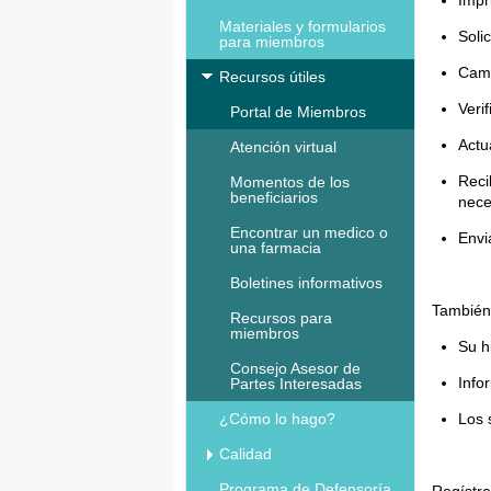
Materiales y formularios
Soli
para miembros
Camb
Recursos útiles
Verif
Portal de Miembros
Actu
Atención virtual
Reci
Momentos de los
beneficiarios
nece
Encontrar un medico o
Envi
una farmacia
Boletines informativos
También
Recursos para
miembros
Su h
Consejo Asesor de
Info
Partes Interesadas
Los 
¿Cómo lo hago?
Calidad
Programa de Defensoría
Regístr