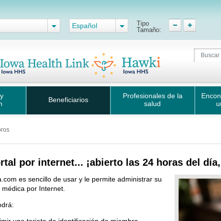
Tipo
Español
Tamaño:
 y
Profesionales de la
Encon
Beneficiarios
n
salud
u
bros
rtal por internet... ¡abierto las 24 horas del día
.com es sencillo de usar y le permite administrar su
 médica por Internet.
odrá:
imir una tarjeta de identificación de miembro