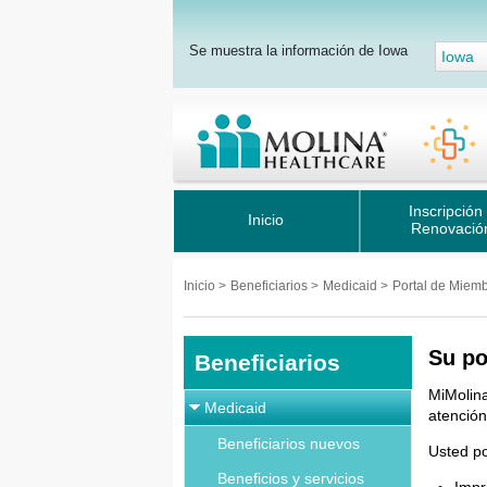
Se muestra la información de Iowa
Iowa
Inscripción
Inicio
Renovació
Inicio
>
Beneficiarios
>
Medicaid
>
Portal de Miem
Su po
Beneficiarios
MiMolina
Medicaid
atención
Beneficiarios nuevos
Usted p
Beneficios y servicios
Impr