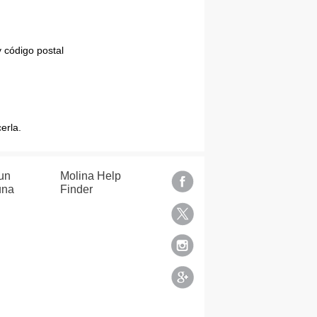
 código postal
erla.
un
Molina Help
una
Finder