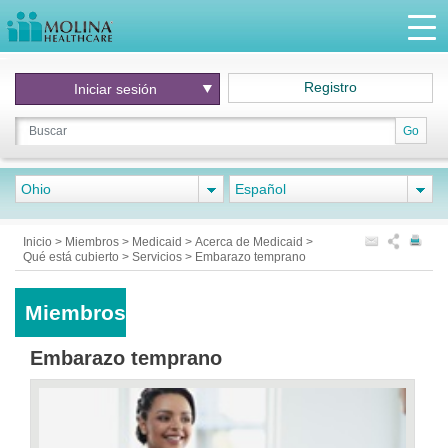
Registro
Iniciar
sesión
Go
Ohio
Español
Inicio
>
Miembros
>
Medicaid
>
Acerca de Medicaid
>
Qué está cubierto
>
Servicios
>
Embarazo temprano
Miembros
Embarazo temprano